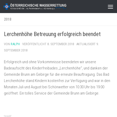
Zum Inhalt springen
2018
Lerchenhöhe Betreuung erfolgreich beendet
VON
RALPH
· VERÖFFENTLICHT
8. SEPTEMBER 2018
· AKTUALISIERT
9.
SEPTEMBER 2018
Erfolgreich und ohne Vorkommnisse beendeten wir unsere
Badeaufsicht des Kinderfreibades „Lerchenhöhe“, und danken der
Gemeinde Brunn am Gebirge für die erneute Beauftragung. Das Bad
Lerchenhöhe stand Kindern kostenfrei zur Verfügung und war in den
Monaten Juli und August bei Schönwetter von 10:30 Uhr bis 19:00
geöffnet. Ein tolles Service der Gemeinde Brunn am Gebirge.
SHARE