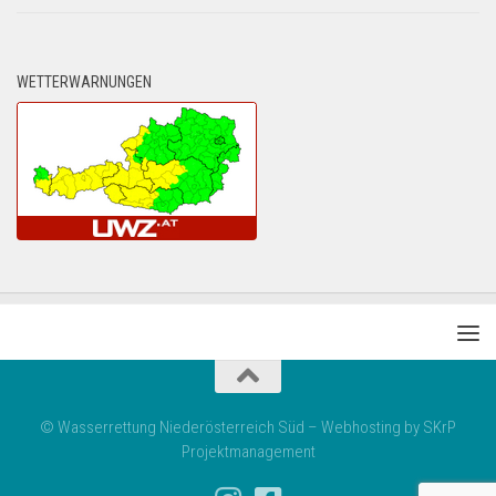
WETTERWARNUNGEN
© Wasserrettung Niederösterreich Süd – Webhosting by SKrP
Projektmanagement