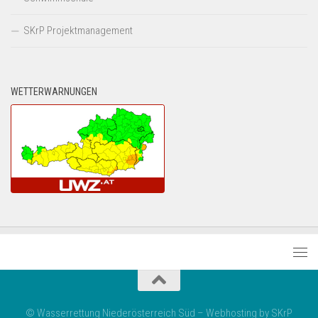
SKrP Projektmanagement
WETTERWARNUNGEN
© Wasserrettung Niederösterreich Süd – Webhosting by SKrP