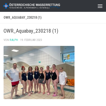
Zum Inhalt springen
OWR_AQUABAY_230218 (1)
OWR_Aquabay_230218 (1)
VON
RALPH
·
19. FEBRUAR 2023