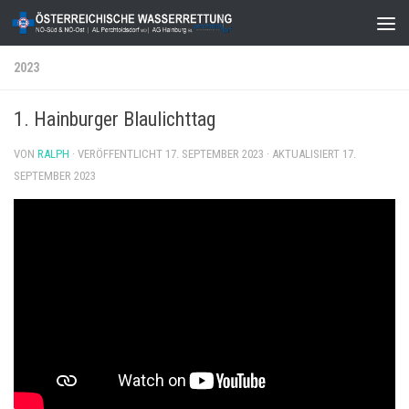
Zum Inhalt springen
2023
1. Hainburger Blaulichttag
VON
RALPH
· VERÖFFENTLICHT
17. SEPTEMBER 2023
· AKTUALISIERT
17.
SEPTEMBER 2023