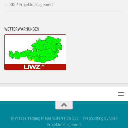
SKrP Projektmanagement
WETTERWARNUNGEN
© Wasserrettung Niederösterreich Süd – Webhosting by SKrP
Projektmanagement