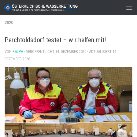
Zum Inhalt springen
2020
Perchtoldsdorf testet – wir helfen mit!
VON
RALPH
· VERÖFFENTLICHT
14. DEZEMBER 2020
· AKTUALISIERT
14.
DEZEMBER 2020