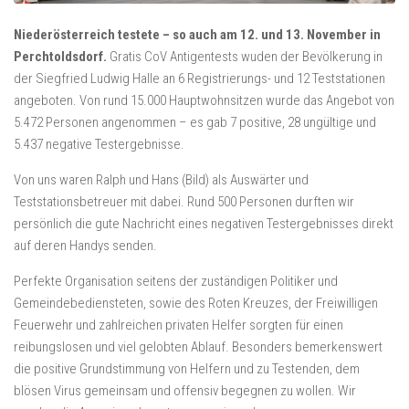
Niederösterreich testete – so auch am 12. und 13. November in
Perchtoldsdorf.
Gratis CoV Antigentests wuden der Bevölkerung in
der Siegfried Ludwig Halle an 6 Registrierungs- und 12 Teststationen
angeboten. Von rund 15.000 Hauptwohnsitzen wurde das Angebot von
5.472 Personen angenommen – es gab 7 positive, 28 ungültige und
5.437 negative Testergebnisse.
Von uns waren Ralph und Hans (Bild) als Auswärter und
Teststationsbetreuer mit dabei. Rund 500 Personen durften wir
persönlich die gute Nachricht eines negativen Testergebnisses direkt
auf deren Handys senden.
Perfekte Organisation seitens der zuständigen Politiker und
Gemeindebediensteten, sowie des Roten Kreuzes, der Freiwilligen
Feuerwehr und zahlreichen privaten Helfer sorgten für einen
reibungslosen und viel gelobten Ablauf. Besonders bemerkenswert
die positive Grundstimmung von Helfern und zu Testenden, dem
blösen Virus gemeinsam und offensiv begegnen zu wollen. Wir