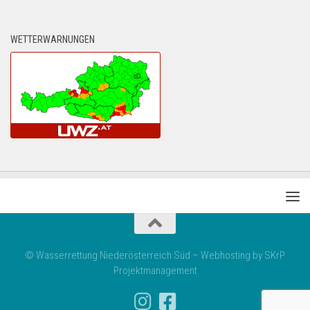
WETTERWARNUNGEN
© Wasserrettung Niederösterreich Süd – Webhosting by SKrP
Projektmanagement