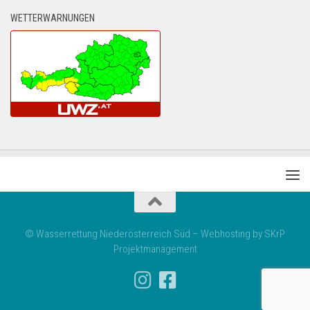
WETTERWARNUNGEN
© Wasserrettung Niederösterreich Süd – Webhosting by SKrP
Projektmanagement