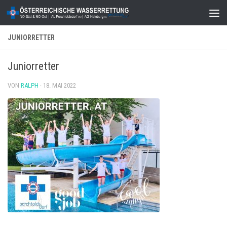
Zum Inhalt springen
JUNIORRETTER
Juniorretter
VON
RALPH
·
18. MAI 2022