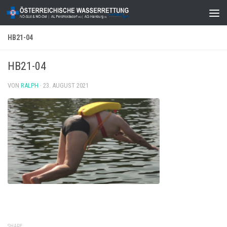
Zum Inhalt springen
HB21-04
HB21-04
VON
RALPH
·
23. AUGUST 2021
SHARE