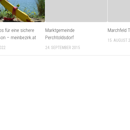
ps für eine sichere
Marktgemeinde
Marchfeld T
on – meinbezirk.at
Perchtoldsdorf
15. AUGUST 
2022
24. SEPTEMBER 2015