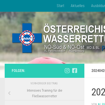
Start
Aktuelles
Ausbildu
Zum Inhalt springen
FOLGEN:
2024042
VORHERIGER BEITRAG
20
Intensives Training für die
Fließwasserretter
VON
AL P