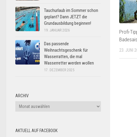
Tauchurlaub im Sommer schon
geplant? Dann JETZT die
Grundausbildung beginnen!
19. JANUAR 2026
Profi-Tip
Badesais
Das passende
Weihnachtsgeschenk für
23. JUNI 
Wasserratten, die mal
Wasserretter werden wollen
17. DEZEMBER 2025
ARCHIV
Archiv
AKTUELL AUF FACEBOOK