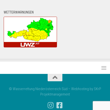
WETTERWARNUNGEN
© Wasserrettung Niederösterreich Süd – Webhosting by SKrP
Projektmanagement