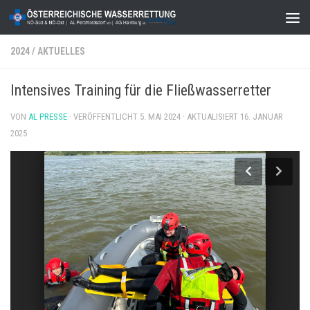
Zum Inhalt springen
2024
/
AKTUELLES
Intensives Training für die Fließwasserretter
VON
AL PRESSE
· VERÖFFENTLICHT
5. MAI 2024
· AKTUALISIERT
16. JANUAR
2025