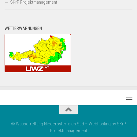
SKrP Projektmanagement
WETTERWARNUNGEN
© Wasserrettung Niederösterreich Süd – Webhosting by SKrP
Projektmanagement