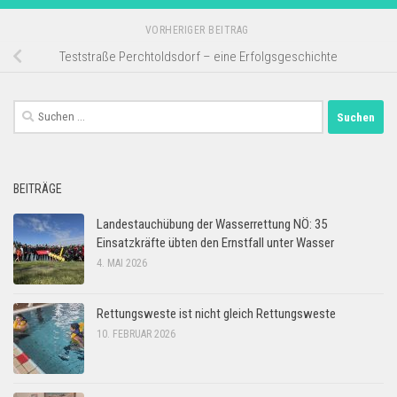
VORHERIGER BEITRAG
Teststraße Perchtoldsdorf – eine Erfolgsgeschichte
Suchen
nach:
BEITRÄGE
Landestauchübung der Wasserrettung NÖ: 35
Einsatzkräfte übten den Ernstfall unter Wasser
4. MAI 2026
Rettungsweste ist nicht gleich Rettungsweste
10. FEBRUAR 2026