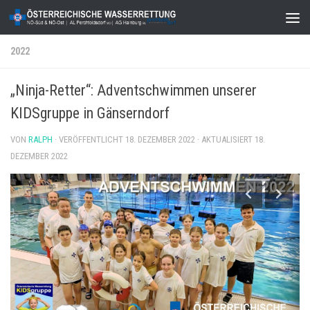
Zum Inhalt springen
2022
„Ninja-Retter“: Adventschwimmen unserer
KIDSgruppe in Gänserndorf
VON
RALPH
· VERÖFFENTLICHT
18. DEZEMBER 2022
· AKTUALISIERT
18.
DEZEMBER 2022