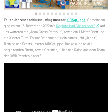
Toller Jahresabschlussausflug unserer
KIDSgruppe
:
Gemeinsam
ging es am 16. Dezember 2022 in´s
Regionalbad Gänserndorf
. Auf
uns warteten ein „Aqua-Cross-Parcour“, sowie ein 1 Meter Brett und
ein 3 Meter Turm. Es war Belohnung für ein hartes Jahr „Arbeit“,
Training und Events unserer KIDSgruppe. Danke auch an alle
begleitenden Eltern, sowie Christian, Julian und Ralph aus dem Team
der ÖWR Perchtoldsdorf!