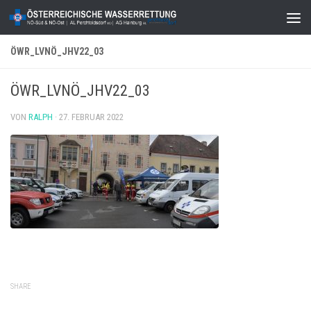
Zum Inhalt springen
ÖWR_LVNÖ_JHV22_03
ÖWR_LVNÖ_JHV22_03
VON
RALPH
·
27. FEBRUAR 2022
SHARE