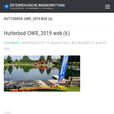
Zum Inhalt springen
HUTTERBOD-OWR_2019 WEB (6)
Hutterbod-OWR_2019 web (6)
VON
RALPH
· VERÖFFENTLICHT
19. AUGUST 2019
· AKTUALISIERT
19. AUGUST
2019
SHARE