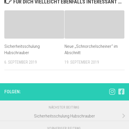
FÜR DICH VIELLEICHT EBENFALLS INTERESSANT …
Sicherheitsschulung
Neue „Schnorchelscheiner“ im
Hubschrauber
Abschnitt
6. SEPTEMBER 2019
19. SEPTEMBER 2019
FOLGEN:
NÄCHSTER BEITRAG
Sicherheitsschulung Hubschrauber
VORHERIGER BEITRAG