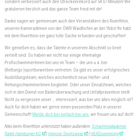
sondern verbessert auch den Streckenrekord auf 54:07 Minuten! Wir
gratulieren herzlich und das ganze Team freut mit dir!
Danke sagen wir gemeinsam auch den Veranstaltern des Riverthlon,
unseren KameradInnen von der ÖWR Waidhofen an der Ybbs! Ihr habt
mit dem Riverthlon ein ganz tolle Sache erfunden und geschaffen!
Wir genießen es, dass die Talente in unserem Abschnitt so breit
verteilt sind. So haben wir nicht nur einige ehemalige
ProfischwimmerInnen bei uns im Team – die uns u.a. bei
(Rettungs-)sportbewerben vertreten. Da gibt es unser erfolgreiches
Ausbildungsteam, welches wöchentlich neue Helfer- und
RettungschwimmerInnen begleitet. Oder unser Einsatzteam, welches
sich in den Dienst von Bäderüberwachung und Unfallprävention stellt.
Nicht zu vergessen unser … interessiert, was bei uns alles möglich ist?
Auch für dich haben wir gerne einen passenden Platz in unserer
Gemeinschaft!
Melde dich bei einfach bei uns
, wir freuen uns auf dich!
Niko beim Riverthlon unterstützt haben außerdem:
Schwimmakademie
Ralph Hamburger KG
|
Improve Sportswear
|
HEADswimming