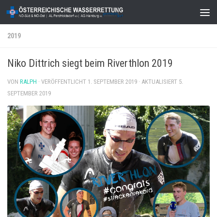
Zum Inhalt springen
2019
Niko Dittrich siegt beim Riverthlon 2019
VON
RALPH
· VERÖFFENTLICHT
1. SEPTEMBER 2019
· AKTUALISIERT
5.
SEPTEMBER 2019