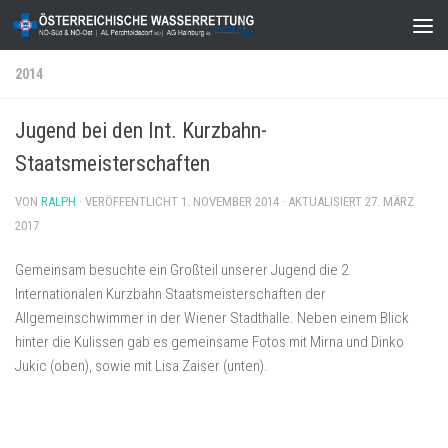
Zum Inhalt springen
2014
Jugend bei den Int. Kurzbahn-
Staatsmeisterschaften
VON
RALPH
· VERÖFFENTLICHT
1. NOVEMBER 2014
· AKTUALISIERT
27. MÄRZ
2017
Gemeinsam besuchte ein Großteil unserer Jugend die 2.
Internationalen Kurzbahn Staatsmeisterschaften der
Allgemeinschwimmer in der Wiener Stadthalle. Neben einem Blick
hinter die Kulissen gab es gemeinsame Fotos mit Mirna und Dinko
Jukic (oben), sowie mit Lisa Zaiser (unten).