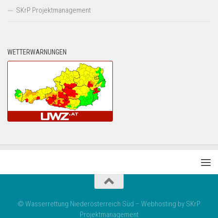
SKrP Projektmanagement
WETTERWARNUNGEN
© Wasserrettung Niederösterreich Süd – Webhosting by SKrP
Projektmanagement