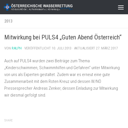
Zum Inhalt springen
2013
Mitwirkung bei PULS4 „Guten Abend Österreich“
VON
RALPH
· VERÖFFENTLICHT
10. JULI 2013
· AKTUALISIERT
27. MÄRZ 2017
Auch auf PULS4 wurden zwei Beiträge zum Thema
„Kinderschwimmen, Schwimmhilfen und Gefahren“ unter Mitwirkung
von uns als Experten gestaltet. Zudem war es erneut eine gute
Zusammenarbeit mit dem Roten Kreuz und dessen W/NÖ
Pressesprecher Andreas Zenker, dessen Einladung zur Mitwirkung
wir diesmal gefolgt sind.
SHARE