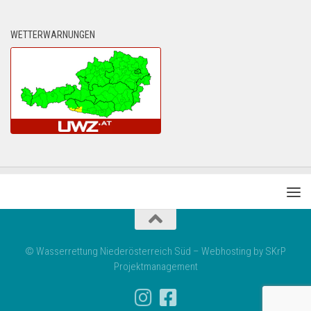
WETTERWARNUNGEN
© Wasserrettung Niederösterreich Süd – Webhosting by SKrP
Projektmanagement