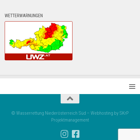
WETTERWARNUNGEN
© Wasserrettung Niederösterreich Süd – Webhosting by SKrP
Projektmanagement