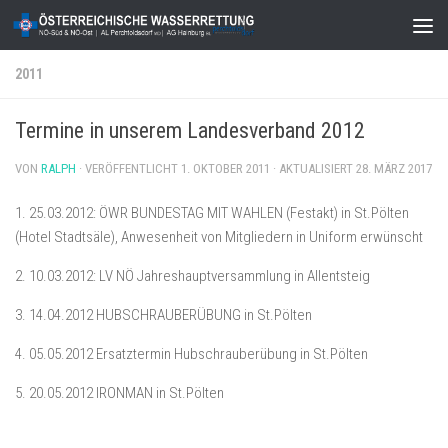
Zum Inhalt springen
2011
Termine in unserem Landesverband 2012
VON
RALPH
· VERÖFFENTLICHT
1. OKTOBER 2011
· AKTUALISIERT
28. MÄRZ 2017
1. 25.03.2012: ÖWR BUNDESTAG MIT WAHLEN (Festakt) in St.Pölten
(Hotel Stadtsäle), Anwesenheit von Mitgliedern in Uniform erwünscht
2. 10.03.2012: LV NÖ Jahreshauptversammlung in Allentsteig
3. 14.04.2012 HUBSCHRAUBERÜBUNG in St.Pölten
4. 05.05.2012 Ersatztermin Hubschrauberübung in St.Pölten
5. 20.05.2012 IRONMAN in St.Pölten