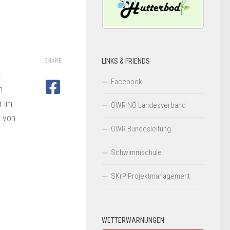
SHARE
LINKS & FRIENDS
.
Facebook
m
r im
ÖWR NÖ Landesverband
r von
ÖWR Bundesleitung
Schwimmschule
SKrP Projektmanagement
WETTERWARNUNGEN