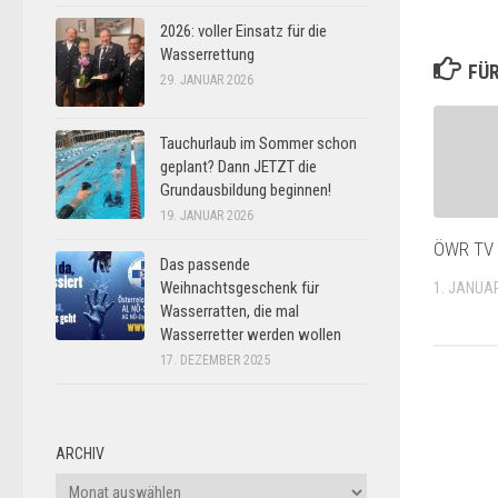
2026: voller Einsatz für die
Wasserrettung
FÜR
29. JANUAR 2026
Tauchurlaub im Sommer schon
geplant? Dann JETZT die
Grundausbildung beginnen!
19. JANUAR 2026
ÖWR TV
Das passende
Weihnachtsgeschenk für
1. JANUA
Wasserratten, die mal
Wasserretter werden wollen
17. DEZEMBER 2025
ARCHIV
Archiv