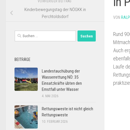
in 
VORHERIGER BEITRAG
Kinderbewegungstag der NÖGKK in
Perchtoldsdorf
VON
RAL
Rund 900
Suchen
nach:
Mitmach
Auch erg
ebenfal
BEITRÄGE
Laufe de
Landestauchübung der
Rettungs
Wasserrettung NÖ: 35
praktizi
Einsatzkräfte übten den
Ernstfall unter Wasser
4. MAI 2026
Rettungsweste ist nicht gleich
Rettungsweste
10. FEBRUAR 2026