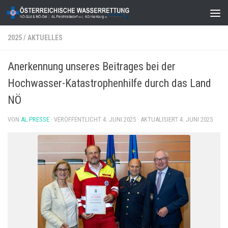
Zum Inhalt springen
2025
/
AKTUELLES
Anerkennung unseres Beitrages bei der
Hochwasser-Katastrophenhilfe durch das Land
NÖ
VON
AL PRESSE
· VERÖFFENTLICHT
4. JUNI 2025
· AKTUALISIERT
4. JUNI 2025